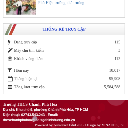
Phó Hiệu trưởng nhà trường
THỐNG KÊ TRUY CẬP
Đang truy cập
115
Máy chủ tìm kiếm
3
Khách viếng thăm
112
Hôm nay
10,017
Tháng hiện tại
95,908
Tổng lượt truy cập
5,584,588
Trường THCS Chánh Phú Hòa
Địa chỉ: Khu phố 9, phường Chánh Phú Hòa, TP HCM
Điện thoại: 02743.543.243 - Email:
thcschanhphuhoa@bc.sgdbinhduong.edu.vn
Powered by
Nukeviet EduGate
- Design by
VINADES.,JSC