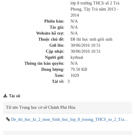
lớp 8 trường THCS số 2 Trà
Phong, Tây Trà năm 2013 -
2014
Phiên bản:
N/A
Tác giả:
N/A
Website hỗ trợ:
N/A
Thuộc chủ đề:
Đề thi học sinh giỏi sinh
Gửi lên:
30/06/2016 10:51
Cập nhật:
30/06/2016 10:51
Người gửi:
kythuat
Thông tin bản quyền:
N/A
Dung lượng:
79.50 KB
Xem:
1029
Tải về:
3
Tải về
Từ site Trung học cơ sở Chánh Phú Hòa:
De_thi_hoc_ki_2_mon_Sinh_hoc_lop_8_truong_THCS_so_2_Tra_Phong_Tay_Tra_nam_2013_2014.doc